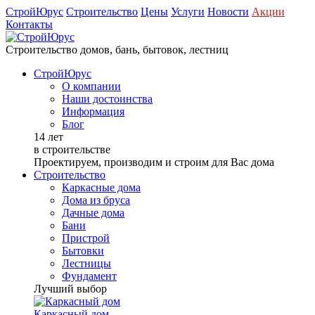
СтройЮрус
Строительство
Цены
Услуги
Новости
Акции
Контакты
Строительство домов, бань, бытовок, лестниц
СтройЮрус
О компании
Наши достоинства
Информация
Блог
14 лет
в строительстве
Проектируем, производим и строим для Вас дома
Строительство
Каркасные дома
Дома из бруса
Дачные дома
Бани
Пристрой
Бытовки
Лестницы
Фундамент
Лучший выбор
Каркасный дом