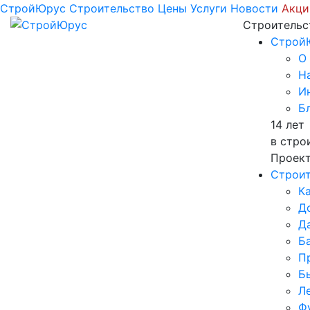
СтройЮрус
Строительство
Цены
Услуги
Новости
Акци
Строительст
Строй
О
Н
И
Б
14 лет
в стро
Проект
Строит
К
Д
Д
Б
П
Б
Л
Ф