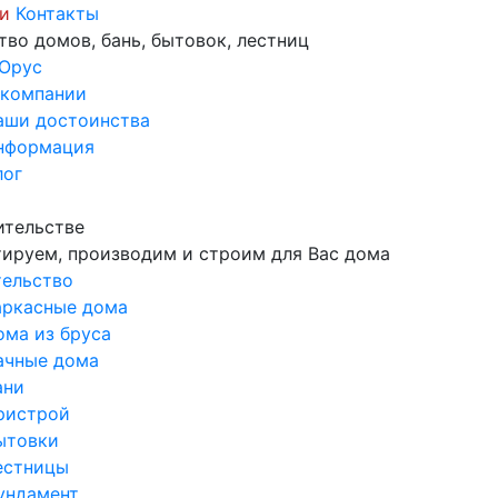
и
Контакты
во домов, бань, бытовок, лестниц
Юрус
 компании
аши достоинства
нформация
лог
ительстве
ируем, производим и строим для Вас дома
ельство
аркасные дома
ома из бруса
ачные дома
ани
ристрой
ытовки
естницы
ундамент