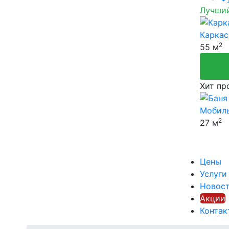
Лучши
Карка
2
55 м
Хит пр
Мобиль
2
27 м
Цены
Услуги
Новос
Акции
Контак