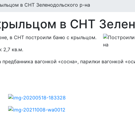
рыльцом в СНТ Зеленодольского р-на
крыльцом в СНТ Зелен
е, в СНТ ­­­построили баню с крыльцом.
 2,7 кв.м.
а предбанника вагонкой «сосна», парилки вагонкой «ос