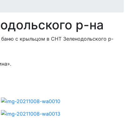
одольского р-на
ина».