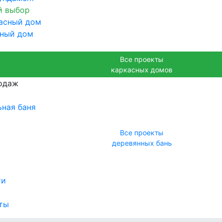
й выбор
сный дом
Все проекты
каркасных домов
одаж
ная баня
Все проекты
деревянных бань
ти
ты