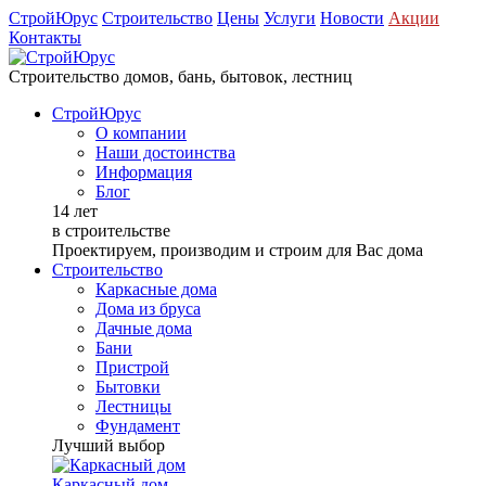
СтройЮрус
Строительство
Цены
Услуги
Новости
Акции
Контакты
Строительство домов, бань, бытовок, лестниц
СтройЮрус
О компании
Наши достоинства
Информация
Блог
14 лет
в строительстве
Проектируем, производим и строим для Вас дома
Строительство
Каркасные дома
Дома из бруса
Дачные дома
Бани
Пристрой
Бытовки
Лестницы
Фундамент
Лучший выбор
Каркасный дом