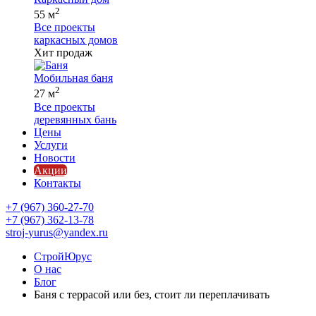
2
55 м
Все проекты
каркасных домов
Хит продаж
Мобильная баня
2
27 м
Все проекты
деревянных бань
Цены
Услуги
Новости
Акции
Контакты
+7 (967) 360-27-70
+7 (967) 362-13-78
stroj-yurus@yandex.ru
СтройЮрус
О нас
Блог
Баня с террасой или без, стоит ли переплачивать